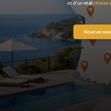
et d’un
vrai
réseau 
Réserver mon