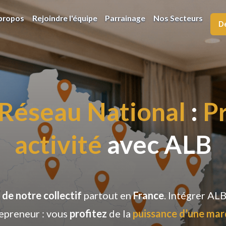
propos
Rejoindre l'équipe
Parrainage
Nos Secteurs
De
Réseau National
:
P
activité
avec ALB
de notre collectif
partout en
France
. Intégrer AL
epreneur : vous
profitez
de la
puissance d’une ma