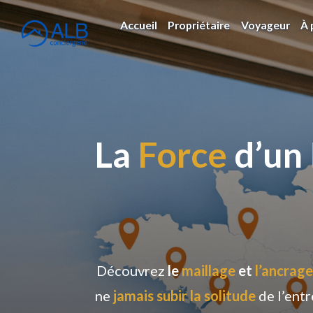
Accueil
Propriétaire
Voyageur
À 
La
Force
d’un
Découvrez
le
maillage
et
l’ancrage
ne
jamais subir la solitude
de l’entr