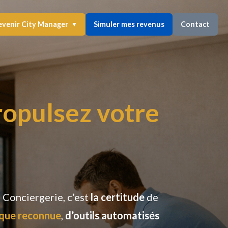
venir City Manager
Simuler mes revenus
Contact
▼
ropulsez votre
B Conciergerie, c’est
la certitude
de
rque reconnue
,
d’outils automatisés