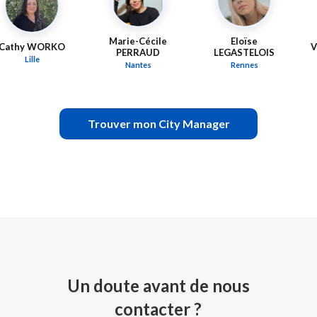
Marie-Cécile
Eloïse
hy WORKO
Valen
PERRAUD
LEGASTELOIS
Lille
An
Nantes
Rennes
Trouver mon City Manager
Un doute avant de nous
contacter ?