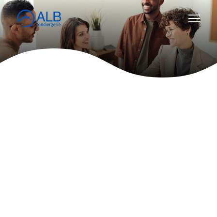
Propriétaire
,
City Manager
,
Voyageur
,
Agent de
ménage
ou autre
?
Contactez-nous
via ce
formulaire !