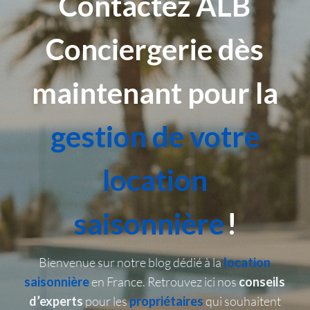
Contactez
ALB
Conciergerie dès
maintenant pour la
gestion de votre
location
saisonnière
!
Bienvenue sur notre blog dédié à la
location
saisonnière
en France. Retrouvez ici nos
conseils
d’experts
pour les
propriétaires
qui souhaitent