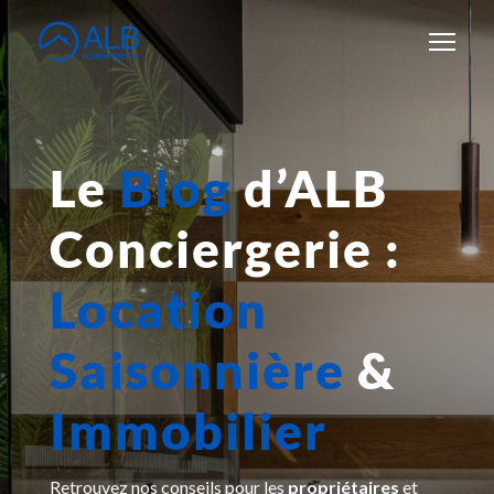
Le
Blog
d’ALB
Conciergerie :
Location
Saisonnière
&
Immobilier
Retrouvez nos conseils pour les
propriétaires
et