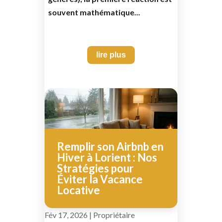
souvent mathématique...
lire plus
Remplir son Airbnb en
Hiver à Lorient : Nos
Stratégies pour
Éviter la Vacance
Locative
Fév 17, 2026
|
Propriétaire