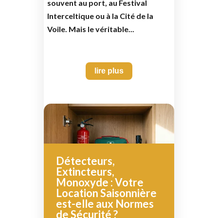
souvent au port, au Festival
Interceltique ou à la Cité de la
Voile. Mais le véritable...
lire plus
Détecteurs,
Extincteurs,
Monoxyde : Votre
Location Saisonnière
est-elle aux Normes
de Sécurité ?