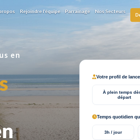
propos
Rejoindre l'équipe
Parrainage
Nos Secteurs
De
us
en
s
Votre profil de lanc
À plein temps dès
départ
Temps quotidien que
en
3h / jour