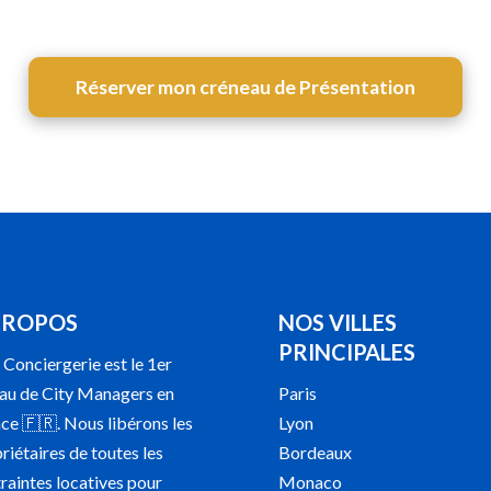
Réserver mon créneau de Présentation
PROPOS
NOS VILLES
PRINCIPALES
Conciergerie est le 1er
au de City Managers en
Paris
ce 🇫🇷. Nous libérons les
Lyon
riétaires de toutes les
Bordeaux
raintes locatives pour
Monaco