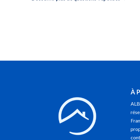
À 
ALB 
rése
Fran
prop
cont