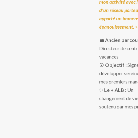
mon activité avec l
d'un réseau porteu
apporté un immen
épanouissement. »
💼
Ancien parcour
Directeur de centr
vacances
🎯
Objectif :
Signe
développer serei
mes premiers man
✨
Le + ALB :
Un
changement de vie 
soutenu par mes p