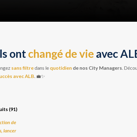
Ils ont
changé de vie
avec AL
ongez
sans filtre
dans le
quotidien
de nos City Managers
. Déco
 succès avec ALB
. 💼✨
its (91)
ection de
s, lancer