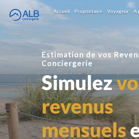
Accueil
Propriétaire
Voyageur
À 
Estimation de
vos Reven
Conciergerie
Simulez
vo
revenus
mensuels