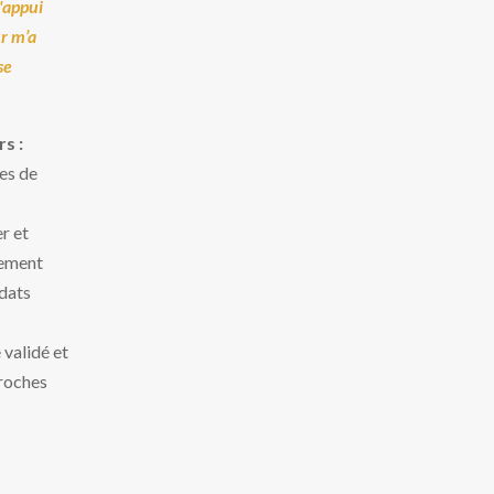
'appui
r m’a
se
s :
es de
r et
nement
dats
validé et
roches