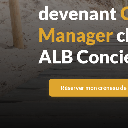
devenant
Manager
c
ALB Conci
Réserver mon créneau de 