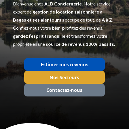
Bienvenue chez
ALB Conciergerie
. Notre service
expert de
gestion de location saisonnière à
Bages et ses alentours
s’occupe de tout, de
A à Z
.
Confiez-nous votre bien, profitez des revenus,
gardez l’esprit tranquille
et transformez votre
propriété en une
source de revenus 100% passifs
.
Estimer mes revenus
Nos Secteurs
Contactez‑nous