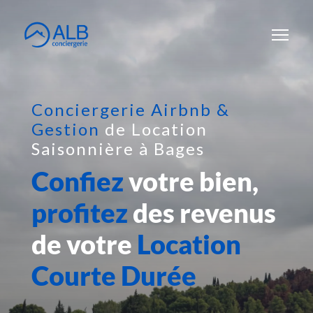
Conciergerie Airbnb &
Gestion
de Location
Saisonnière à Bages
Confiez
votre bien,
profitez
des revenus
de votre
Location
Courte Durée