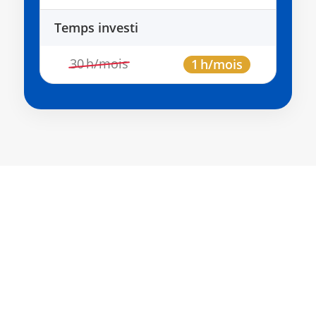
Temps investi
30 h/mois
1 h/mois
R