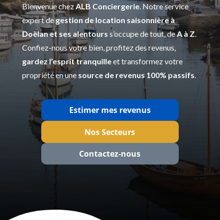
Bienvenue chez
ALB Conciergerie
. Notre service
expert de
gestion de location saisonnière à
Doëlan et ses alentours
s’occupe de tout, de
A à Z
.
Confiez-nous votre bien, profitez des revenus,
gardez l’esprit tranquille
et transformez votre
propriété en une
source de revenus 100% passifs
.
Estimer mes revenus
Nos Secteurs
Contactez‑nous