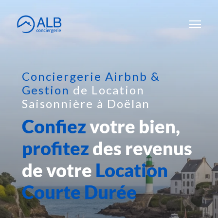
Conciergerie Airbnb &
Gestion
de Location
Saisonnière à Doëlan
Confiez
votre bien,
profitez
des revenus
de votre
Location
Courte Durée