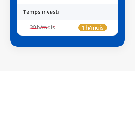
Temps investi
30 h/mois
1 h/mois
R