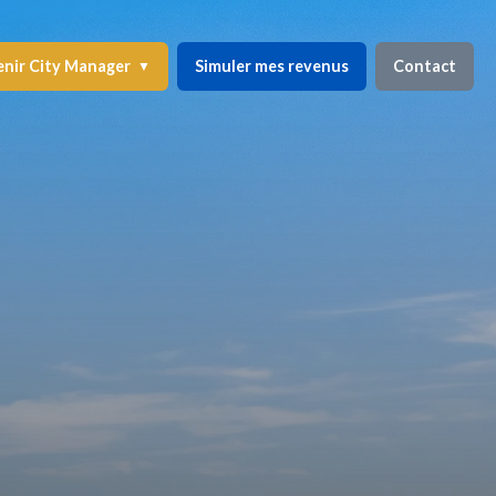
nir City Manager
Simuler mes revenus
Contact
▼