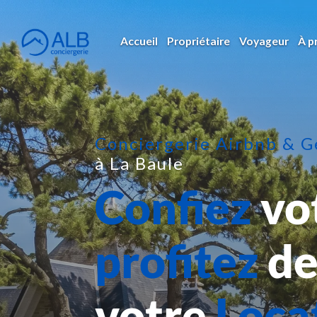
Accueil
Propriétaire
Voyageur
À p
Conciergerie Airbnb & 
à La Baule
Confiez
vot
profitez
de
votre
Loca