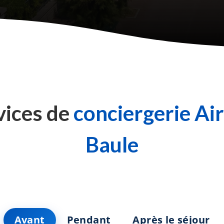
vices de
conciergerie Ai
Baule
Avant
Pendant
Après le séjour