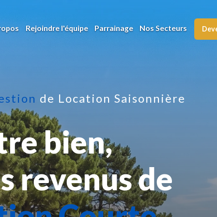
ropos
Rejoindre l'équipe
Parrainage
Nos Secteurs
Deve
Gestion
de Location Saisonnière
re bien,
s revenus de
tion Courte