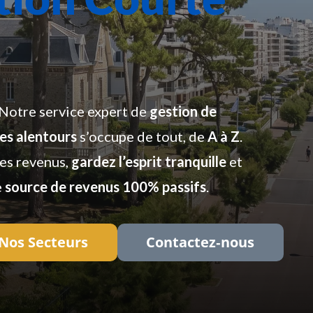
 Notre service expert de
gestion de
ses alentours
s’occupe de tout, de
A à Z
.
des revenus,
gardez l’esprit tranquille
et
e
source de revenus 100% passifs
.
Nos Secteurs
Contactez‑nous