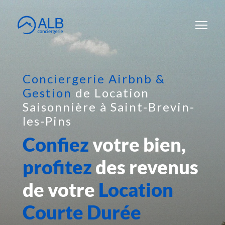
Conciergerie Airbnb &
Gestion
de Location
Saisonnière à Saint-Brevin-
les-Pins
Confiez
votre bien,
profitez
des revenus
de votre
Location
Courte Durée