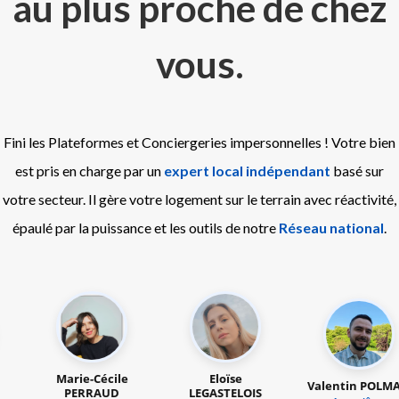
au plus proche de chez
vous
.
Fini les Plateformes et Conciergeries impersonnelles ! Votre bien
est pris en charge par un
expert local indépendant
basé sur
votre secteur. Il gère votre logement sur le terrain avec réactivité,
épaulé par la puissance et les outils de notre
Réseau national
.
écile
Eloïse
Valentin POLMAN
Jérémy G
AUD
LEGASTELOIS