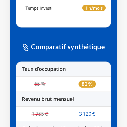
Temps investi
1 h/mois
Comparatif synthétique

Taux d’occupation
65 %
80 %
Revenu brut mensuel
1 755 €
3 120 €