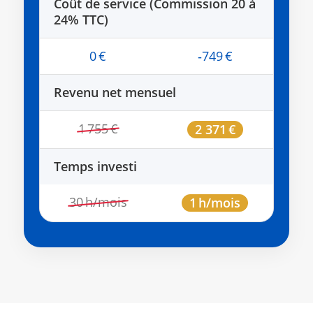
Coût de service (Commission 20 à
24% TTC)
0 €
‑749 €
Revenu net mensuel
1 755 €
2 371 €
Temps investi
30 h/mois
1 h/mois