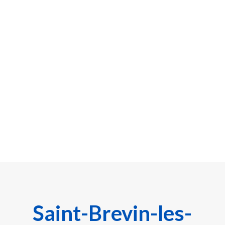

GESTION 360°
De la création des annonces au ménage professionnel, nous
nous occupons de tout.
Saint-Brevin-les-