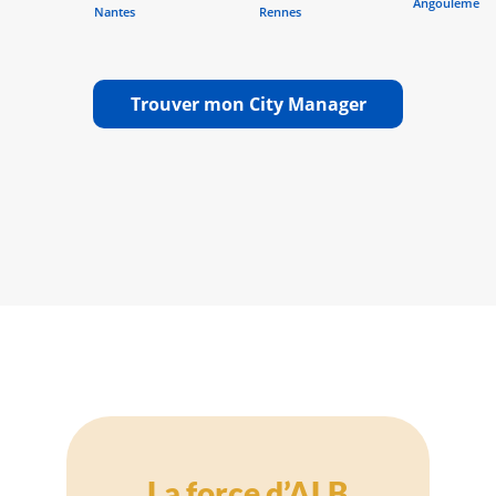
Angoulême
Bre
es
Rennes
Trouver mon City Manager
La force d’ALB