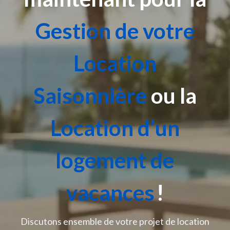
Gestion de votre
Location
Saisonnière
ou la
Location d’un
logement de
vacances
!
Discutons ensemble de votre projet de location