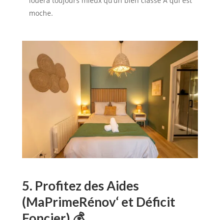
louera toujours mieux qu’un bien classé A qui est
moche.
5. Profitez des Aides
(
MaPrimeRénov
‘ et Déficit
Foncier) 💰