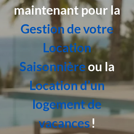
maintenant pour la
Gestion de votre
Location
Saisonnière
ou la
Location d’un
logement de
vacances
!